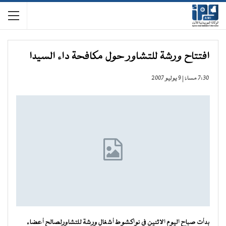
افتتاح ورشة للتشاور حول مكافحة داء السيدا
7:30 مساءً | 9 يوليو 2007
بدأت صباح اليوم الاثنين في نواكشوط أشغال ورشة للتشاورلصالح أعضاء