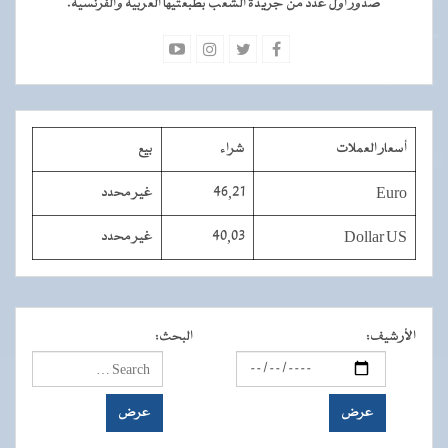
صدور أول عدد من جريدة الشعب بطبعتيها العربية والفرنسية.
أسعار العملات
شراء
بيع
Euro
46,21
غير محدد
Dollar US
40,03
غير محدد
الأرشيف
:
البحث
: