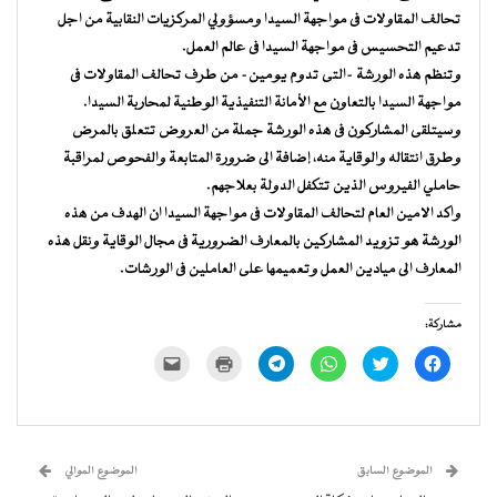
تحالف المقاولات فى مواجهة السيدا ومسؤولي المركزيات النقابية من اجل
تدعيم التحسيس فى مواجهة السيدا فى عالم العمل.
وتنظم هذه الورشة -التى تدوم يومين- من طرف تحالف المقاولات فى
مواجهة السيدا بالتعاون مع الأمانة التنفيذية الوطنية لمحاربة السيدا.
وسيتلقى المشاركون فى هذه الورشة جملة من العروض تتعلق بالمرض
وطرق انتقاله والوقاية منه، إضافة الى ضرورة المتابعة والفحوص لمراقبة
حاملي الفيروس الذين تتكفل الدولة بعلاجهم.
واكد الامين العام لتحالف المقاولات فى مواجهة السيدا ان الهدف من هذه
الورشة هو تزويد المشاركين بالمعارف الضرورية فى مجال الوقاية ونقل هذه
المعارف الى ميادين العمل وتعميمها على العاملين فى الورشات.
مشاركة:
انقر
اضغط
انقر
انقر
اضغط
النقر
للمشاركة
للمشاركة
للمشاركة
للمشاركة
للطباعة
لإرسال
على
على
على
على
(فتح
رابط
فيسبوك
تويتر
WhatsApp
Telegram
في
عبر
(فتح
(فتح
(فتح
(فتح
نافذة
البريد
في
في
في
في
جديدة)
الإلكتروني
نافذة
نافذة
نافذة
نافذة
إلى
جديدة)
جديدة)
جديدة)
جديدة)
صديق
(فتح
الموضوع السابق
الموضوع الموالي
في
نافذة