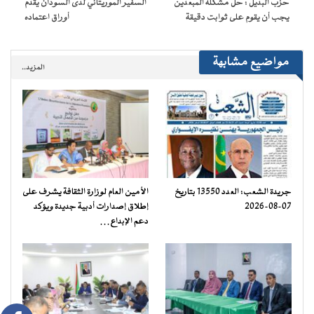
حزب البديل : حل مشكلة المبعدين
السفير الموريتاني لدى السودان يقدم
جديدة)
يجب أن يقوم على ثوابت دقيقة
أوراق اعتماده
مواضيع مشابهة
المزيد..
جريدة الشعب: العدد 13550 بتاريخ
الأمين العام لوزارة الثقافة يشرف على
07-08-2026
إطلاق إصدارات أدبية جديدة ويؤكد
دعم الإبداع…