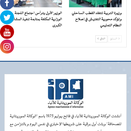
وزيرة التربية تتفقد القطب الساحلي
الوزير الأول يترأس اجتماع اللجنة
وتؤكد محورية التفتيش في إصلاح
الوزارية المكلفة بمتابعة تنفيذ المشاريع
النظام التعليمي
الكبرى
السابق
التالي
أنشئت الوكالة الموريتانية للأنباء في فاتح يوليو 1975 باسم "الوكالة الموريتانية
للصحافة" وبثت أول برقية على شريطها الإخباري في نفس اليوم و بالتزامن مع