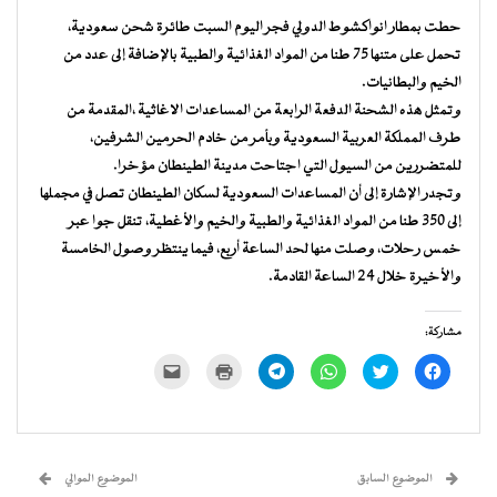
حطت بمطار انواكشوط الدولي فجر اليوم السبت طائرة شحن سعودية،
تحمل على متنها 75 طنا من المواد الغذائية والطبية بالإضافة إلى عدد من
الخيم والبطانيات.
وتمثل هذه الشحنة الدفعة الرابعة من المساعدات الاغاثية ،المقدمة من
طرف المملكة العربية السعودية وبأمر من خادم الحرمين الشرفين،
للمتضررين من السيول التي اجتاحت مدينة الطينطان مؤخرا.
وتجدر الإشارة إلى أن المساعدات السعودية لسكان الطينطان تصل في مجملها
إلى 350 طنا من المواد الغذائية والطبية والخيم والأغطية، تنقل جوا عبر
خمس رحلات، وصلت منها لحد الساعة أربع، فيما ينتظر وصول الخامسة
والأخيرة خلال 24 الساعة القادمة.
مشاركة:
انقر
اضغط
انقر
انقر
اضغط
النقر
للمشاركة
للمشاركة
للمشاركة
للمشاركة
للطباعة
لإرسال
على
على
على
على
(فتح
رابط
فيسبوك
تويتر
WhatsApp
Telegram
في
عبر
(فتح
(فتح
(فتح
(فتح
نافذة
البريد
في
في
في
في
جديدة)
الإلكتروني
نافذة
نافذة
نافذة
نافذة
إلى
جديدة)
جديدة)
جديدة)
جديدة)
صديق
(فتح
الموضوع السابق
الموضوع الموالي
في