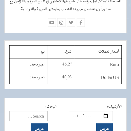
للصحافة" وبثت أول برقية على شريطها الإخباري في نفس اليوم و بالتزامن مع
صدور أول عدد من جريدة الشعب بطبعتيها العربية والفرنسية.
أسعار العملات
شراء
بيع
Euro
46,21
غير محدد
Dollar US
40,03
غير محدد
الأرشيف
:
البحث
: