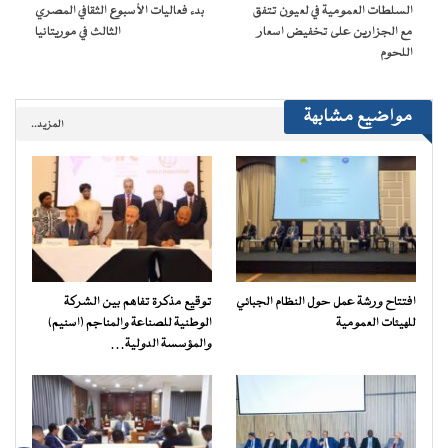
نافذة
السلطات العمومية في لعيون تتفق
بدء فعاليات الأسبوع الثقافي المصري
جديدة)
مع الجزارين على تخفيض اسعار
الثالث في موريتانيا
اللحوم
مواضيع مشابهة
المزيد..
افتتاح ورشة عمل حول النظام الجبائي
توقيع مذكرة تفاهم بين الشركة
للهيئات العمومية
الوطنية للصناعة والمناجم (اسنيم)
والمؤسسة الدولية…