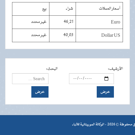
أسعار العملات
شراء
بيع
Euro
46,21
غير محدد
Dollar US
40,03
غير محدد
الأرشيف
:
البحث
:
- الوكالة الموريتانية للأنباء