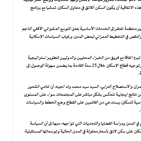
ه الاتفاقية أن يكون السكن اللائق في متناول السكان، تمشيا مع برنامج
تظمة تفتقر إلى الخدمات الأساسية بفعل التوسع العشوائي الأفقي الناجم
النقص في التخطيط العمراني لبعض المدن، وغياب السياسات الإسكانية
م اتفاقا مع فريق من الخبراء المحليين والدوليين لتطوير استراتيجية
للإسكان الحضري تستجيب بفاعلية للتغيرات السريعة في المدن وتوجيه قطاع الإسكان خلال 25 سنة القادمة بما يضمن سهولة الوصول إلى
.
مران والاستصلاح الترابي، السيد سيد محمد ولد انجيه، أن تنامي الشعور
به من نتائج ايجابية تنعكس بشكل مباشر على المجتمعات سواء على المستوى
لأساسية للسكان، يستدعي من القائمين على القطاع وضع الخطط والسياسات
.
 المدن ودراسة القضايا والتحديات التي تواجهه، منبها إلى أن السياسة
على سكن لائق بأسعار معقولة في المدن الحالية وتوسعاتها المستقبلية.