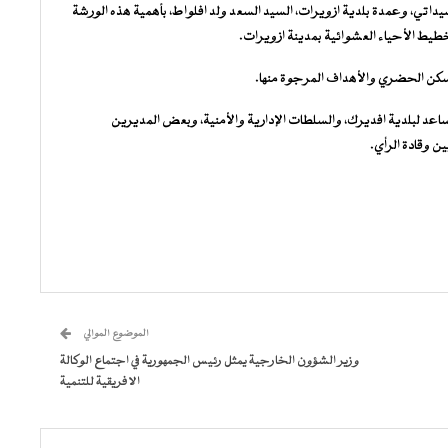
اتي، وعمدة بلدية ازويرات، السيد السعد ولد افلواط، بأهمية هذه الورشة
طيط الأحياء العشوائية بمدينة ازويرات.
لسكن الحضري والأهداف المرجوة منها.
اعد لبلدية افديرك، والسلطات الإدارية والأمنية، وبعض المديرين
ن وقادة الرأي.
الموضوع الموالي
وزير الشؤون الخارجية يمثل رئيس الجمهورية في اجتماع الوكالة
الافريقية للتنمية