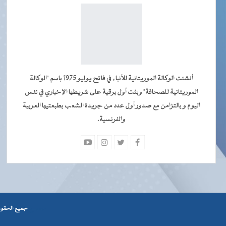
أنشئت الوكالة الموريتانية للأنباء في فاتح يوليو 1975 باسم "الوكالة
الموريتانية للصحافة" وبثت أول برقية على شريطها الإخباري في نفس
اليوم و بالتزامن مع صدور أول عدد من جريدة الشعب بطبعتيها العربية
والفرنسية.
جميــــع
جميع الحقوق محفوظة © 2026 