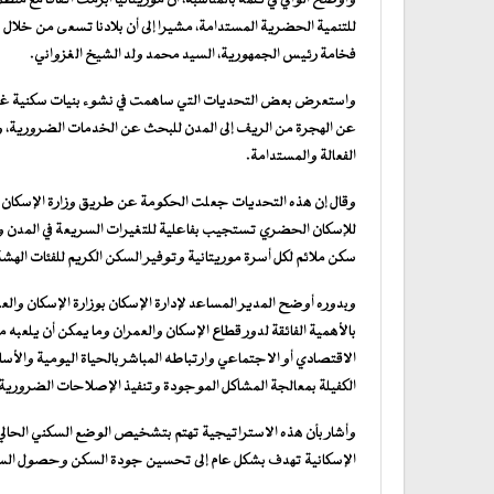
للتنمية الحضرية المستدامة، مشيرا إلى أن بلادنا تسعى من خلال هذ
فخامة رئيس الجمهورية، السيد محمد ولد الشيخ الغزواني.
واستعرض بعض التحديات التي ساهمت في نشوء بنيات سكنية غير من
عن الهجرة من الريف إلى المدن للبحث عن الخدمات الضرورية، و
الفعالة والمستدامة.
وقال إن هذه التحديات جعلت الحكومة عن طريق وزارة الإسكان تبر
سكن ملائم لكل أسرة موريتانية وتوفير السكن الكريم للفئات الهشة
وبدوره أوضح المدير المساعد لإدارة الإسكان بوزارة الإسكان والع
بالأهمية الفائقة لدور قطاع الإسكان والعمران وما يمكن أن يلع
الاقتصادي أو الاجتماعي وارتباطه المباشر بالحياة اليومية وا
الكفيلة بمعالجة المشاكل الموجودة وتنفيذ الإصلاحات الضرورية
وأشار بأن هذه الاستراتيجية تهتم بتشخيص الوضع السكني الحالي في
الإسكانية تهدف بشكل عام إلى تحسين جودة السكن وحصول السكان 