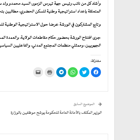
وأشاد كل من نائب رئيس جهة تيرس الزمور، السيد محمدو ولد سيد
المتعلقة بإعداد استراتيجية وطنية للسكن الحضري، مطالبين بتخ
وتابع المشاركون في الورشة عرضا حول الاستراتيجية الوطنية ل
جرى افتتاح الورشة بحضور حكام مقاطعات الولاية، والعمدة المس
الجهويين، وممثلي منظمات المجتمع المدني، والفاعليين السياسيي
مشاركة:
انقر
اضغط
انقر
انقر
اضغط
النقر
للمشاركة
للمشاركة
للمشاركة
للمشاركة
للطباعة
لإرسال
على
على
على
على
(فتح
رابط
فيسبوك
تويتر
WhatsApp
في
Telegram
عبر
(فتح
(فتح
(فتح
(فتح
نافذة
البريد
في
في
في
في
جديدة)
الإلكتروني
نافذة
نافذة
نافذة
نافذة
إلى
جديدة)
جديدة)
جديدة)
جديدة)
صديق
(فتح
الموضوع السابق
في
نافذة
جديدة)
الوزير المكلف بالأمانة العامة للحكومة يوشح موظفين بالوزارة