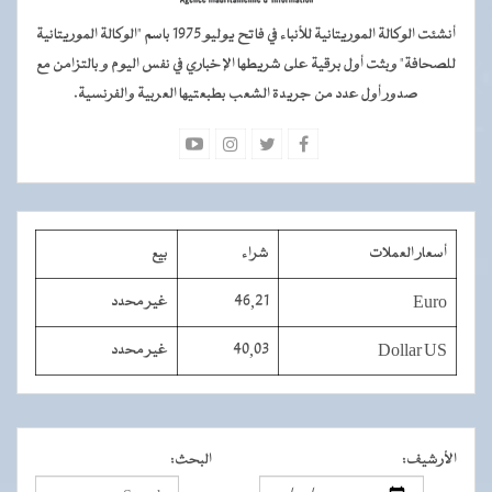
أنشئت الوكالة الموريتانية للأنباء في فاتح يوليو 1975 باسم "الوكالة الموريتانية
للصحافة" وبثت أول برقية على شريطها الإخباري في نفس اليوم و بالتزامن مع
صدور أول عدد من جريدة الشعب بطبعتيها العربية والفرنسية.
أسعار العملات
شراء
بيع
Euro
46,21
غير محدد
Dollar US
40,03
غير محدد
الأرشيف
:
البحث
: