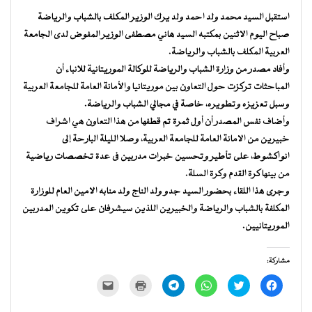
استقبل السيد محمد ولد احمد ولد يرك الوزير المكلف بالشباب والرياضة
صباح اليوم الاثنين بمكتبه السيد هاني مصطفى الوزير المفوض لدى الجامعة
العربية المكلف بالشباب والرياضة.
وأفاد مصدر من وزارة الشباب والرياضة للوكالة الموريتانية للانباء أن
المباحثات تركزت حول التعاون بين موريتانيا والأمانة العامة للجامعة العربية
وسبل تعزيزه وتطويره، خاصة في مجالي الشباب والرياضة.
وأضاف نفس المصدر أن أول ثمرة تم قطفها من هذا التعاون هي اشراف
خبيرين من الامانة العامة للجامعة العربية، وصلا الليلة البارحة إلى
انواكشوط، على تأطير وتحسين خبرات مدربين فى عدة تخصصات رياضية
من بينها كرة القدم وكرة السلة.
وجرى هذا اللقاء بحضور السيد جدو ولد الناج ولد منابه الامين العام للوزارة
المكلفة بالشباب والرياضة والخبيرين اللذين سيشرفان على تكوين المدربين
الموريتانيين.
مشاركة:
انقر
اضغط
انقر
انقر
اضغط
النقر
للمشاركة
للمشاركة
للمشاركة
للمشاركة
للطباعة
لإرسال
على
على
على
على
(فتح
رابط
فيسبوك
تويتر
WhatsApp
Telegram
في
عبر