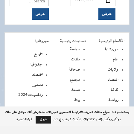
الأقسام الرئيسية
تصنيفات رئيسية
موريتانيا
موريتانيا
سياسة
تاريخ
عام
ملفات
جغرافيا
ولايات
صحافة
اقتصاد
اقتصاد
مجتمع
دستور
ثقافة
صحة
رئـاسيـات 2024
رياضة
بيئة
يستخدم هذا الموقع ملفات تعريف الارتباط لتحسين تجربتك. سنفترض أنك موافق على ذلك
، ولكن يمكنك إلغاء الاشتراك إذا كنت ترغب في ذلك.
قبول
قراءة المزيد
جميــــع
جميع الحقوق محفوظة © 2026 - الوكالة الموريتانية للأنباء