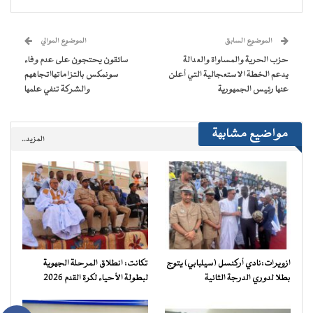
(فتح
(فتح
(فتح
(فتح
نافذة
البريد
في
في
في
في
جديدة)
الإلكتروني
نافذة
نافذة
نافذة
نافذة
إلى
جديدة)
جديدة)
جديدة)
جديدة)
صديق
(فتح
الموضوع السابق
الموضوع الموالي
في
نافذة
حزب الحرية والمساواة والعدالة
سائقون يحتجون على عدم وفاء
جديدة)
يدعم الخطة الاستعجالية التي أعلن
سونمكس بالتزاماتهااتجاههم
عنها رئيس الجمهورية
والشركة تنفي علمها
مواضيع مشابهة
المزيد..
ازويرات:نادي أركنسل (سيلبابي) يتوج
تكانت: انطلاق المرحلة الجهوية
بطلا لدوري الدرجة الثانية
لبطولة الأحياء لكرة القدم 2026