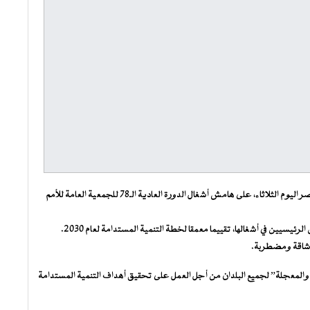
شارك فخامة رئيس الجمهورية السيد محمد ولد الشيخ الغزواني، عصر اليوم الثلاثاء، على هامش أشغال الدورة العادية الـ78 للجمعية العامة للأمم
وشهدت هذه القمة التي كان فخامة رئيس الجمهورية أحد المتحدثين الرئيسيين في أشغالها، تقييما معمقا لخطة التنمية المستدامة لعام 2030.
ت شاقة ومضطربة.
والمعجلة” لجميع البلدان من أجل العمل على تحقيق أهداف التنمية المستدامة