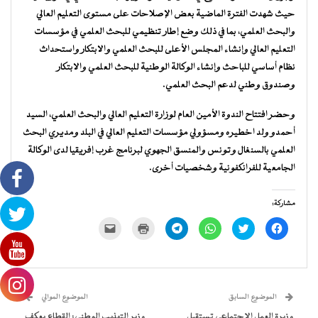
حيث شهدت الفترة الماضية بعض الإصلاحات على مستوى التعليم العالي
والبحث العلمي، بما في ذلك وضع إطار تنظيمي للبحث العلمي في مؤسسات
التعليم العالي وإنشاء المجلس الأعلى للبحث العلمي والابتكار واستحداث
نظام أساسي للباحث وإنشاء الوكالة الوطنية للبحث العلمي والابتكار
وصندوق وطني لدعم البحث العلمي.
وحضر افتتاح الندوة الأمين العام لوزارة التعليم العالي والبحث العلمي، السيد
أحمدو ولد اخطيره ومسؤولي مؤسسات التعليم العالي في البلد ومديري البحث
العلمي بالسنغال وتونس والمنسق الجهوي لبرنامج غرب إفريقيا لدى الوكالة
الجامعية للفرانكفونية وشخصيات أخرى.
مشاركة:
انقر
اضغط
انقر
انقر
اضغط
النقر
للمشاركة
للمشاركة
للمشاركة
للمشاركة
للطباعة
لإرسال
على
على
على
على
(فتح
رابط
فيسبوك
تويتر
WhatsApp
Telegram
في
عبر
(فتح
(فتح
(فتح
(فتح
نافذة
البريد
في
في
في
في
جديدة)
الإلكتروني
نافذة
نافذة
نافذة
نافذة
إلى
جديدة)
جديدة)
جديدة)
جديدة)
صديق
(فتح
الموضوع السابق
الموضوع الموالي
في
نافذة
وزيرة العمل الاجتماعي تستقبل
وزير التهذيب الوطني: القطاع يعكف