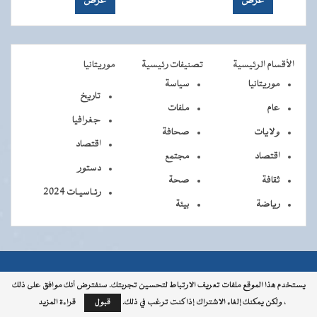
الأقسام الرئيسية
تصنيفات رئيسية
موريتانيا
موريتانيا
سياسة
تاريخ
عام
ملفات
جغرافيا
ولايات
صحافة
اقتصاد
اقتصاد
مجتمع
دستور
ثقافة
صحة
رئـاسيـات 2024
رياضة
بيئة
جميــــع
جميع الحقوق محفوظة © 2026 - الوكالة الموريتانية للأنباء
يستخدم هذا الموقع ملفات تعريف الارتباط لتحسين تجربتك. سنفترض أنك موافق على ذلك
، ولكن يمكنك إلغاء الاشتراك إذا كنت ترغب في ذلك.
قبول
قراءة المزيد