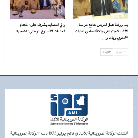
بدء ورشة عمل لعرض نتائج دراسة
والي لعصابه يشرف على اختتام
الأثر الاجتماعي والاقتصادي لغابات
فعاليات الأسبوع الوطني للشجرة
“انغوي و ياما و…
السابق
التالي
أنشئت الوكالة الموريتانية للأنباء في فاتح يوليو 1975 باسم "الوكالة الموريتانية