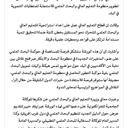
تطوير منظومة التعليم العالي والبحث العلمي للاستجابة للمتطلبات التنموية
في البلد.
وقالت إن قطاع التعليم العالي عمل على إعداد استراتجية للتعليم العالي
والبحث العلمي للتحرك نحو المستقبل بخطى ثابتة ضمانا لتحقيق تنمية
مستدامة ترتكز على قواعد ومعطيات علمية دقيقة.
وأشارت إلى أن هذه الورشة ستشكل فرصة للمساهمة في حوكمة البحث العلمي
على ضوء المتغيرات الجديدة في منظومة البحث والابتكار عبر فتح نقاش بين
نخبة من الأكادميين في البلد حول مواضيع تمس هيكلة وآليات تمويل البحث
العلمي بغية مواكبة التطور الحاصل في منظومة التعليم العالي والبحث العلمي،
مضيفة أنها ستوفر فرصة للاستفادة من خبرات الدول الشقيقة من خلال إثراء
النقاش في المواضيع الرئيسية لمحاور الندوة.
وعبرت معالي وزيرة التعليم العالي والبحث العلمي عن شكرها للوكالة
الجامعية للنفرانكفونية على دعمها الفني لهذه الورشة عبر إيفاد خبير لتقديم
عرض حول الدليل الجديد لتنظيم البحث العلمي في دول غرب إفريقيا، وكذا
المدير العام للوكالة السنغالية للبحث العلمي التطبيقي، والمديرة العامة
للبحث العلمي بتونس على حضورهم وعلى ما قدموه من عروض ومن