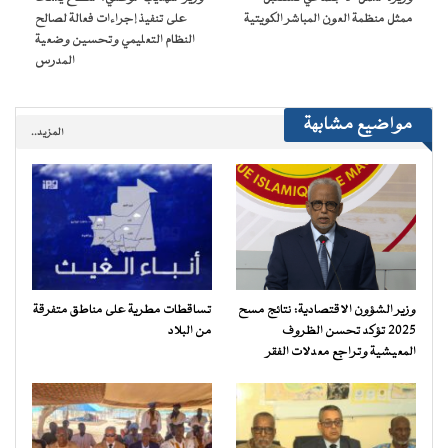
جديدة)
ممثل منظمة العون المباشر الكويتية
على تنفيذ إجراءات فعالة لصالح
النظام التعليمي وتحسين وضعية
المدرس
مواضيع مشابهة
المزيد..
وزير الشؤون الاقتصادية: نتائج مسح
تساقطات مطرية على مناطق متفرقة
2025 تؤكد تحسن الظروف
من البلاد
المعيشية وتراجع معدلات الفقر