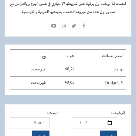
للصحافة" وبثت أول برقية على شريطها الإخباري في نفس اليوم و بالتزامن مع
صدور أول عدد من جريدة الشعب بطبعتيها العربية والفرنسية.
أسعار العملات
شراء
بيع
Euro
46,21
غير محدد
Dollar US
40,03
غير محدد
الأرشيف
:
البحث
: