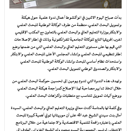
بدأت صباح اليوم الاثنين في انواكشوط أعمال ندوة علمية حول هيكلة
وتمويل البحث العلمي، منظمة من طرف الوكالة الوطنية للبحث العلمي
والابتكار بوزارة التعليم العالي والبحث العلمي بالتعاون مع المكتب الإقليمي
لغرب إفريقيا التابع للوكالة الجامعية للفرانكفونية وذلك في إطار الإصلاحات
التي قيم بها على مستوى التعليم العالي والبحث العلمي التي من ضمنها وضع
إطار تنظيمي للبحث العلمي وإنشاء المجلس الأعلى للبحث العلمي والابتكار
واستحداث نظام أساسي للبحث وإنشاء الوكالة الوطنية للبحث العلمي
والابتكار والصندوق الوطني لتمويل البحث العلمي.
وتهدف هذه الندوة التي تدوم يومين إلى تحسين حوكمة البحث العلمي من
خلال اتخاذ تدابير مصاحبة لهذا الإصلاح كمراجعة هيكلة البحث العلمي
ووضع آليات تمويل تتناسب مع متطلبات وإكراهات البحث العلمي.
وفي كلمة لها بالمناسة أكدت معالي وزيرة التعليم العالي والبحث العلمي، السيدة
آمال بنت سيدي الشيخ عبد الله على أن موريتانيا تولي أهمية كبيرة للبحث
العلمي باعتباره رافعة للتنمية الاقتصادية والاجتماعية من خلال البرنامج
الانتخابي لرئيس الجمهورية السيد محمد ولد الشيخ الغزواني الهادف إلى