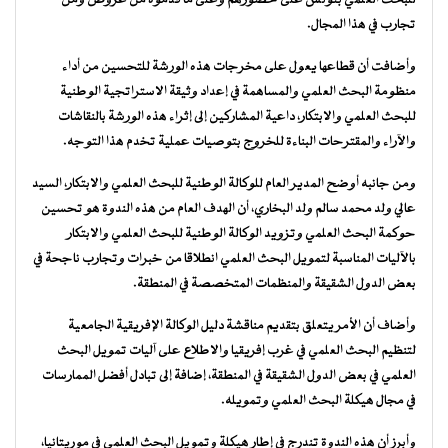
تجارب في هذا المجال.
وأضافت أن قطاعها يعول على مخرجات هذه الورشة للتحسين من أداء
منظومة البحث العلمي والمساهمة في إعداد وثيقة الاستراتجية الوطنية
للبحث العلمي والابتكار، داعية المشاركين إلى إثراء هذه الورشة بالنقاشات
والآراء والمقترحات البناءة للخروج بتوصيات عملية تخدم هذا التوجه.
ومن جانبه أوضح المدير العام للوكالة الوطنية للبحث العلمي والابتكار، السيد
عالي ولد محمد سالم ولد البخاري، أن الهدف العام من هذه الندوة هو تحسين
حوكمة البحث العلمي وتزويد الوكالة الوطنية للبحث العلمي والابتكار
بالآليات المناسبة لتمويل البحث العلمي انطلاقا من خبرات وتجارب ناجحة في
بعض الدول الشقيقة والمنظمات المتخصصة في المنطقة.
وأضاف أن الأمر يتعلق بتقديم مناقشة دليل الوكالة الإفريقية الجامعية
لتنظيم البحث العلمي في غرب إفريقيا والاطلاع على آليات تمويل البحث
العلمي في بعض الدول الشقيقة في المنطقة، إضافة إلى تبادل أفضل الممارسات
في مجال هيكلة البحث العلمي وتمويله.
وأبرز أن هذه الندوة تندرج في إطار هيكلة وتمويل البحث العلمي في موريتانيا،