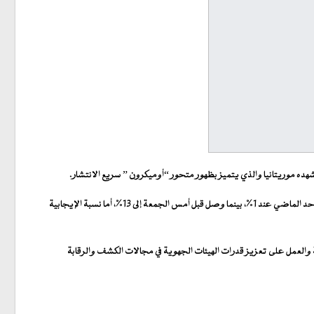
ده موريتانيا والذي يتميز بظهور متحور “أوميكرون ” سريع الانتشار.
وبين معالي الوزير في هذا الإطار أن البلد يعرف موجة جديدة غير مسبوقة من الوباء من حيث سرعة ارتفاع الحالات وأن معدل الحالات الإيجابية لدى المسافرين كان يوم الأحد الماضي عند 1%، بينما وصل قبل أمس الجمعة إلى 13%، أما نسبة الإيجابية
 والعمل على تعزيز قدرات الهيئات الجهوية في مجالات الكشف والرقابة