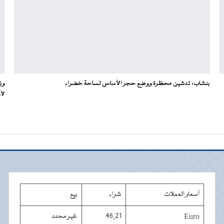
بنشاب: تدشين محظرة ووضع حجر الأساس لساحة خضراء
وز
لآ
أسعار العملات
شراء
بيع
Euro
46,21
غير محدد